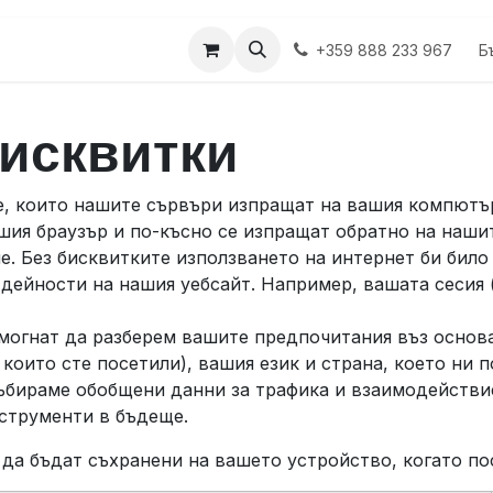
укти
Б
+359 888 233 967
бисквитки
е, които нашите сървъри изпращат на вашия компютъ
ашия браузър и по-късно се изпращат обратно на наши
 Без бисквитките използването на интернет би било 
дейности на нашия уебсайт. Например, вашата сесия (з
омогнат да разберем вашите предпочитания въз основ
 които сте посетили), вашия език и страна, което ни
събираме обобщени данни за трафика и взаимодействие
струменти в бъдеще.
 да бъдат съхранени на вашето устройство, когато п