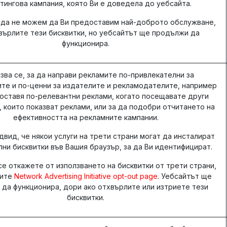
тингова кампания, която Ви е доведела до уебсайта.
 да не можем да Ви предоставим най-доброто обслужване,
върлите тези бисквитки, но уебсайтът ще продължи да
функционира.
зва се, за да направи рекламите по-привлекателни за
те и по-ценни за издателите и рекламодателите, например
оставя по-релевантни реклами, когато посещавате други
 които показват реклами, или за да подобри отчитането на
ефективността на рекламните кампании.
вид, че някои услуги на трети страни могат да инсталират
ни бисквитки във Вашия браузър, за да Ви идентифицират.
е откажете от използването на бисквитки от трети страни,
тите
Network Advertising Initiative opt-out page
. Уебсайтът ще
да функционира, дори ако отхвърлите или изтриете тези
бисквитки.