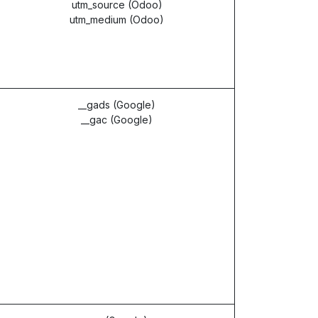
utm_source (Odoo)
utm_medium (Odoo)
__gads (Google)
__gac (Google)