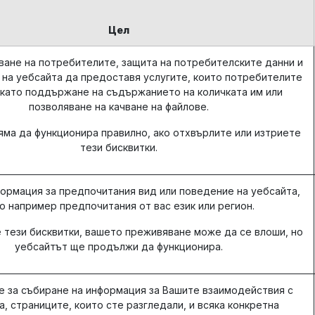
Цел
ане на потребителите, защита на потребителските данни и
 на уебсайта да предоставя услугите, които потребителите
 като поддържане на съдържанието на количката им или
позволяване на качване на файлове.
яма да функционира правилно, ако отхвърлите или изтриете
тези бисквитки.
ормация за предпочитания вид или поведение на уебсайта,
о например предпочитания от вас език или регион.
 тези бисквитки, вашето преживяване може да се влоши, но
уебсайтът ще продължи да функционира.
е за събиране на информация за Вашите взаимодействия с
а, страниците, които сте разгледали, и всяка конкретна