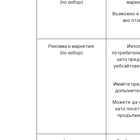
(по избор)
марке
Възможно е
ако отх
Реклама и маркетинг
Изпол
(по избор)
потребители
като пред
уебсайтове,
Имайте пред
допълнител
Можете да с
като посе
продължи 