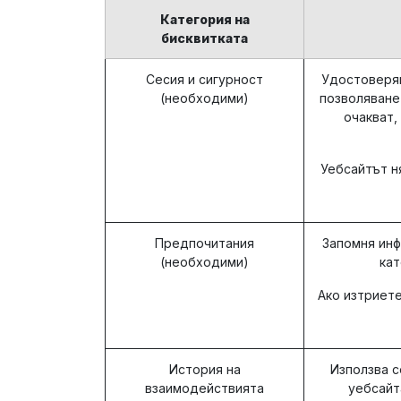
Категория на
бисквитката
Сесия и сигурност
Удостоверяв
(необходими)
позволяване
очакват,
Уебсайтът н
Предпочитания
Запомня инф
(необходими)
кат
Ако изтриете
История на
Използва с
взаимодействията
уебсайт