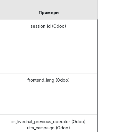
Примери
session_id (Odoo)
frontend_lang (Odoo)
im_livechat_previous_operator (Odoo)
utm_campaign (Odoo)