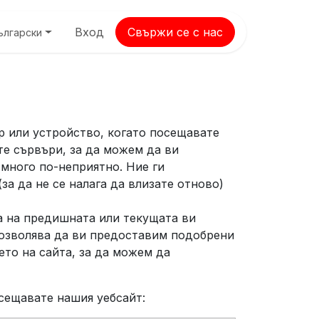
Вход
Свържи се с нас
ългарски
р или устройство, когато посещавате
те сървъри, за да можем да ви
много по-неприятно. Ние ги
а да не се налага да влизате отново)
а на предишната или текущата ви
 позволява да ви предоставим подобрени
то на сайта, за да можем да
осещавате нашия уебсайт: