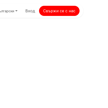
Вход
Свържи се с нас
ългарски