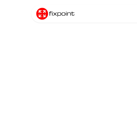
Преминете към съдържание
Начало
Прод