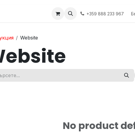
укти
Б
+359 888 233 967
укция
Website
ebsite
No product de