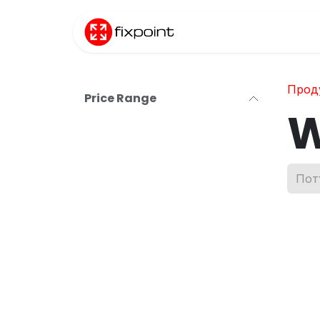
Преминете към съдържание
Начало
Прод
Прод
Price Range
W