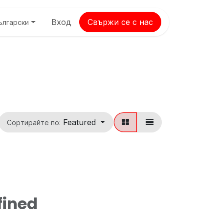
Вход
Свържи се с нас
ългарски
Featured
Сортирайте по:
fined